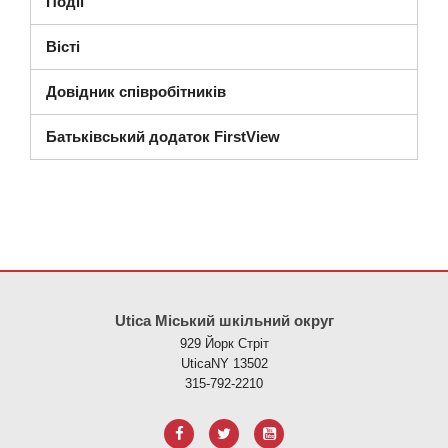
Події
Вісті
Довідник співробітників
Батьківський додаток FirstView
Цей сайт надає інформацію за допомогою PDF, перейдіть за ци
Utica Міський шкільний округ
929 Йорк Стріт
UticaNY 13502
315-792-2210