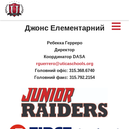
В
Джонс Елементарний
Ребекка Герреро
Директор
Координатор DASA
rguerrero@uticaschools.org
Головний офіс: 315.368.6740
Головний факс: 315.792.2154