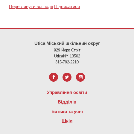
Переглянути всі події
Підписатися
Цей сайт надає інформацію за допомогою PDF, перейдіть за ци
Utica Міський шкільний округ
929 Йорк Стріт
UticaNY 13502
315-792-2210
Управління освіти
Відділів
Батьки та учні
Шкіл