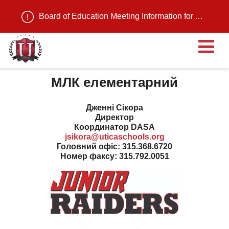
Board of Education Meeting Information for August 11, 2026
В
МЛК елементарний
Дженні Сікора
Директор
Координатор DASA
jsikora@uticaschools.org
Головний офіс: 315.368.6720
Номер факсу: 315.792.0051