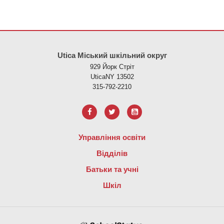
Цей сайт надає інформацію за допомогою PDF, перейдіть за ци
Utica Міський шкільний округ
929 Йорк Стріт
UticaNY 13502
315-792-2210
Управління освіти
Відділів
Батьки та учні
Шкіл