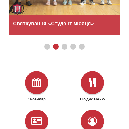
С
Святкування «Студент місяця»
Календар
Обіднє меню