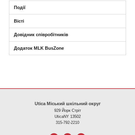
Події
Вісті
Довідник співробітників
Додаток MLK BusZone
Цей сайт надає інформацію за допомогою PDF, перейдіть за ци
Utica Міський шкільний округ
929 Йорк Стріт
UticaNY 13502
315-792-2210