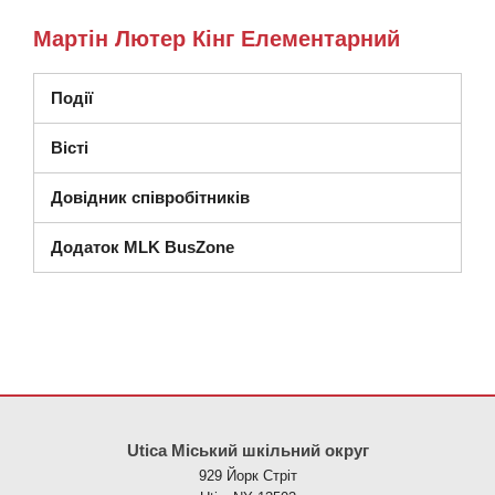
Мартін Лютер Кінг Елементарний
Події
Вісті
Довідник співробітників
Додаток MLK BusZone
Цей сайт надає інформацію за допомогою PDF, перейдіть за ци
Utica Міський шкільний округ
929 Йорк Стріт