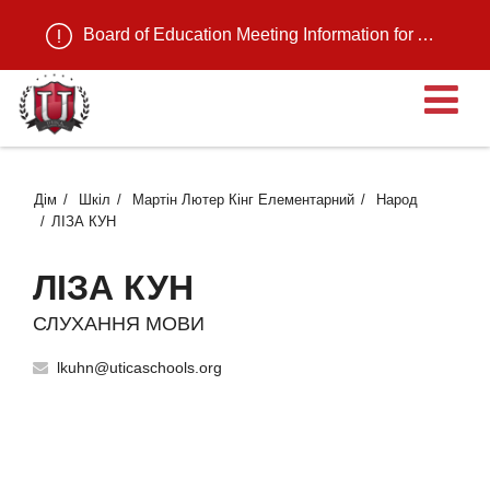
Board of Education Meeting Information for August 11, 2026
В
Дім
Шкіл
Мартін Лютер Кінг Елементарний
Народ
ЛІЗА КУН
ЛІЗА КУН
СЛУХАННЯ МОВИ
lkuhn@uticaschools.org