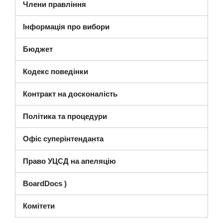
Члени правління
Інформація про вибори
Бюджет
(відкривається в новому вікні)
Кодекс поведінки
Контракт на досконалість
Політика та процедури
Офіс суперінтенданта
Право УЦСД на апеляцію
(відкриється в новому вікні
BoardDocs
)
Комітети