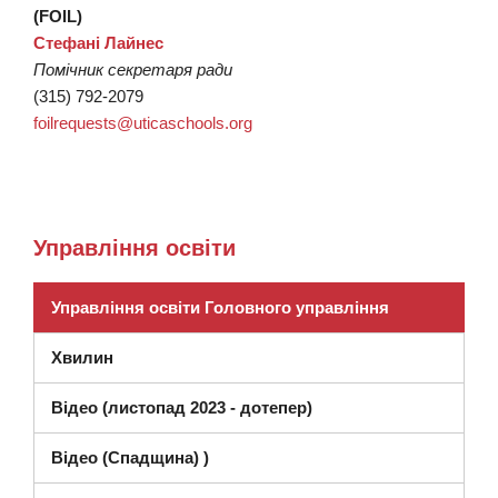
(FOIL)
Стефані Лайнес
Помічник секретаря ради
(315) 792-2079
foilrequests@uticaschools.org
Управління освіти
Управління освіти Головного управління
Хвилин
Відео (листопад 2023 - дотепер)
(відкриється в новому вікні
Відео (Спадщина)
)