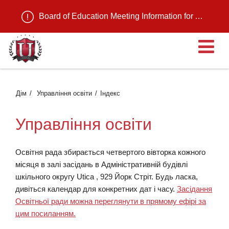
Board of Education Meeting Information for August 11, 2026
В
Дім
Управління освіти
Індекс
Управління освіти
Освітня рада збирається четвертого вівторка кожного
місяця в залі засідань в Адміністративній будівлі
шкільного округу Utica , 929 Йорк Стріт. Будь ласка,
дивіться календар для конкретних дат і часу.
Засідання
Освітньої ради можна переглянути в прямому ефірі за
цим посиланням.