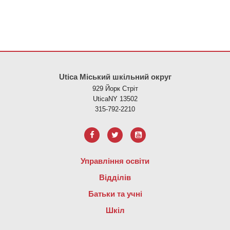
Цей сайт надає інформацію за допомогою PDF, перейдіть за ци
Utica Міський шкільний округ
929 Йорк Стріт
UticaNY 13502
315-792-2210
Управління освіти
Відділів
Батьки та учні
Шкіл