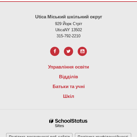
Цей сайт надає інформацію за допомогою PDF, перейдіть за ци
Utica Міський шкільний округ
929 Йорк Стріт
UticaNY 13502
315-792-2210
Управління освіти
Відділів
Батьки та учні
Шкіл