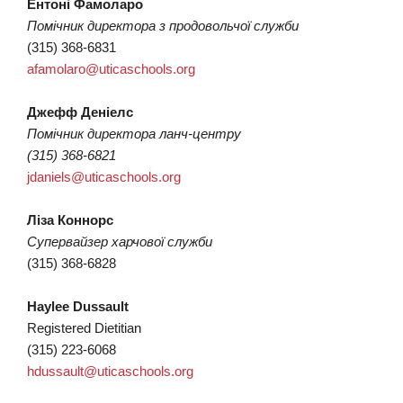
Ентоні Фамоларо
Помічник директора з продовольчої служби
(315) 368-6831
afamolaro@uticaschools.org
Джефф Деніелс
Помічник директора ланч-центру
(315) 368-6821
jdaniels@uticaschools.org
Ліза Коннорс
Супервайзер харчової служби
(315) 368-6828
Haylee Dussault
Registered Dietitian
(315) 223-6068
hdussault@uticaschools.org