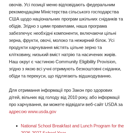
овочів. Усі позиції меню відповідають федеральним
рекомендаціям Міністерства сільського господарства
США щодо національних програм шкільних сніданків та
обідів. Згідно з цими правилами, наша програма
забезпечує необхідні компоненти, включаючи цільні
зерна, фрукти, овочі, молоко та нежирний білок. Усі
продукти харчування містять цільне зерно та
клітковину, низький вміст натрію та насичених жирів.
Наш округ є частиною Community Eligibility Provision,
згідно з якою всі учні отримують безкоштовні сніданки,
обіди та перекуси, що підлягають відшкодуванню.
Для отримання інформації про Закон про здорових
дітей, вільних від голоду від 2010 року, або інформації
про харчування, ви можете відвідати веб-сайт USDA за
адресою www.usda.gov
National School Breakfast and Lunch Program for the
2026-2027 School Year