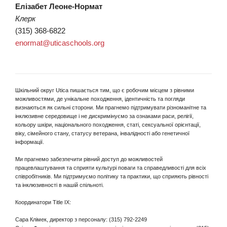
Елізабет Леоне-Нормат
Клерк
(315) 368-6822
enormat@uticaschools.org
Шкільний округ Utica пишається тим, що є робочим місцем з рівними
можливостями, де унікальне походження, ідентичність та погляди
визнаються як сильні сторони. Ми прагнемо підтримувати різноманітне та
інклюзивне середовище і не дискримінуємо за ознаками раси, релігії,
кольору шкіри, національного походження, статі, сексуальної орієнтації,
віку, сімейного стану, статусу ветерана, інвалідності або генетичної
інформації.
Ми прагнемо забезпечити рівний доступ до можливостей
працевлаштування та сприяти культурі поваги та справедливості для всіх
співробітників. Ми підтримуємо політику та практики, що сприяють рівності
та інклюзивності в нашій спільноті.
Координатори Title IX:
Сара Клімек, директор з персоналу: (315) 792-2249