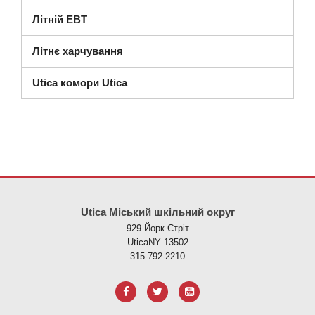
Літній EBT
Літнє харчування
Utica комори Utica
Цей сайт надає інформацію за допомогою PDF, перейдіть за ци
Utica Міський шкільний округ
929 Йорк Стріт
UticaNY 13502
315-792-2210