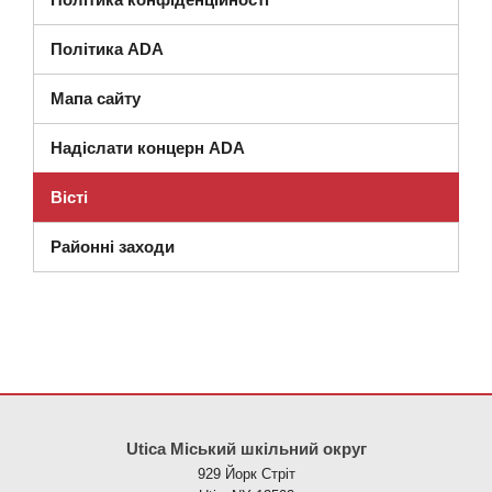
Політика ADA
Мапа сайту
Надіслати концерн ADA
Вісті
Районні заходи
Цей сайт надає інформацію за допомогою PDF, перейдіть за ци
Utica Міський шкільний округ
929 Йорк Стріт