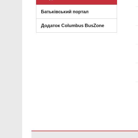
Батьківський портал
Додаток Columbus BusZone
Цей сайт надає інформацію за допомогою PDF, перей