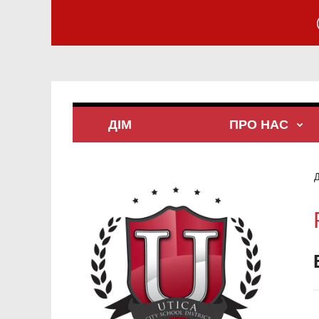
ДІМ
ПРО НАС
Д