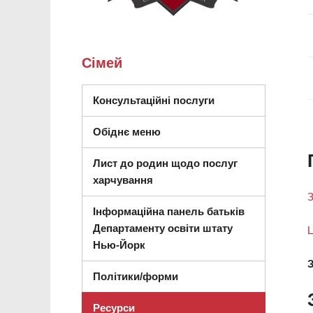
Сімей
(відкриється в нов
Консультаційні послуги
Обіднє меню
Лист до родин щодо послуг
харчування
З
Інформаційна панель батьків
Департаменту освіти штату
Ц
(відкриється в новому вікні)
Нью-Йорк
З
Політики/форми
Ресурси