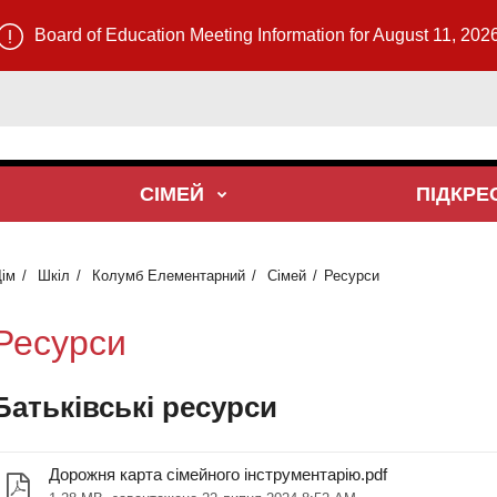
Board of Education Meeting Information for August 11, 202
СІМЕЙ
ПІДКР
ім
Шкіл
Колумб Елементарний
Сімей
Ресурси
Ресурси
Батьківські ресурси
Дорожня карта сімейного інструментарію.pdf