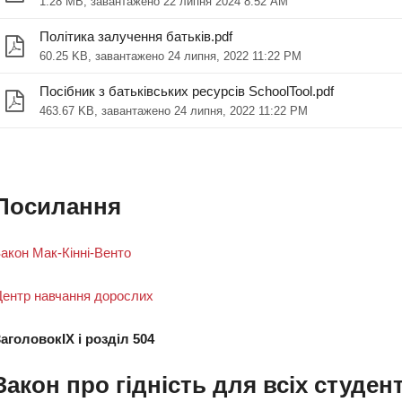
1.28 MB, завантажено 22 липня 2024 8:52 AM
Політика залучення батьків.pdf
60.25 KB, завантажено 24 липня, 2022 11:22 PM
Посібник з батьківських ресурсів SchoolTool.pdf
463.67 KB, завантажено 24 липня, 2022 11:22 PM
ому вікні)
Посилання
акон Мак-Кінні-Венто
ентр навчання дорослих
аголовокIX і розділ 504
Закон про гідність для всіх студент