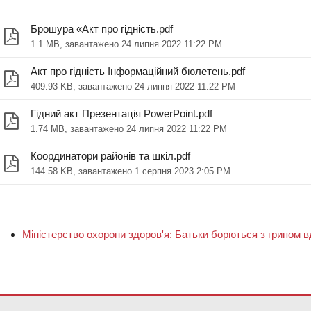
Брошура «Акт про гідність.pdf
1.1 MB, завантажено 24 липня 2022 11:22 PM
Акт про гідність Інформаційний бюлетень.pdf
409.93 KB, завантажено 24 липня 2022 11:22 PM
Гідний акт Презентація PowerPoint.pdf
1.74 MB, завантажено 24 липня 2022 11:22 PM
Координатори районів та шкіл.pdf
144.58 KB, завантажено 1 серпня 2023 2:05 PM
Міністерство охорони здоров'я: Батьки борються з грипом в
діть за цим посиланням, щоб
завантажити програмне забезпеченн