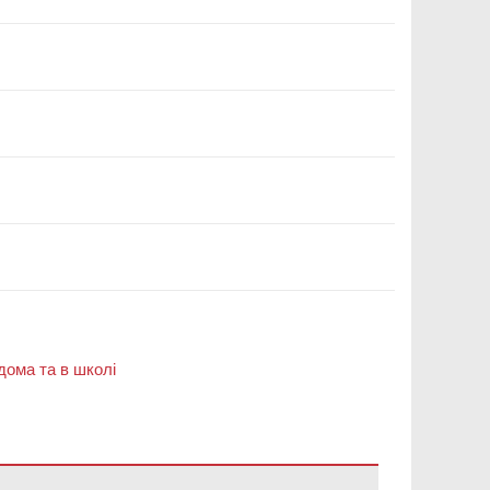
дома та в школі
я Adobe Acrobat Reader DC
.