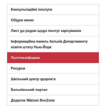
(відкриється в новому вікні)
Консультаційні послуги
Обіднє меню
Лист до родин щодо послуг харчування
Інформаційна панель батьків Департаменту
(відкриється в новому вікні)
освіти штату Нью-Йорк
Політики/форми
Ресурси
Шкільний центр здоров'я
Батьківський портал
Додаток Watson BusZone