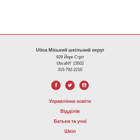
Цей сайт надає інформацію за допомогою PDF, перейдіть за ци
Utica Міський шкільний округ
929 Йорк Стріт
UticaNY 13502
315-792-2210
Управління освіти
Відділів
Батьки та учні
Шкіл