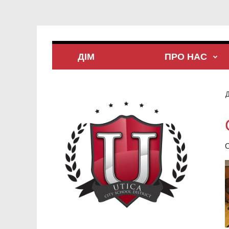
ДІМ
ПРО НАС
Д
О