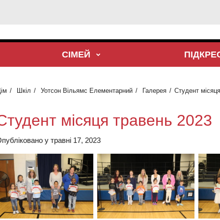
СІМЕЙ
ПІДКР
ім
Шкіл
Уотсон Вільямс Елементарний
Галерея
Студент місяця
Студент місяця травень 2023
публіковано у травні 17, 2023