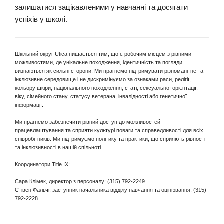
залишатися зацікавленими у навчанні та досягати
успіхів у школі.
Шкільний округ Utica пишається тим, що є робочим місцем з рівними
можливостями, де унікальне походження, ідентичність та погляди
визнаються як сильні сторони. Ми прагнемо підтримувати різноманітне та
інклюзивне середовище і не дискримінуємо за ознаками раси, релігії,
кольору шкіри, національного походження, статі, сексуальної орієнтації,
віку, сімейного стану, статусу ветерана, інвалідності або генетичної
інформації.
Ми прагнемо забезпечити рівний доступ до можливостей
працевлаштування та сприяти культурі поваги та справедливості для всіх
співробітників. Ми підтримуємо політику та практики, що сприяють рівності
та інклюзивності в нашій спільноті.
Координатори Title IX:
Сара Клімек, директор з персоналу: (315) 792-2249
Стівен Фальчі, заступник начальника відділу навчання та оцінювання: (315)
792-2228