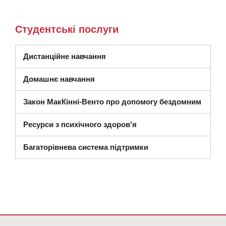
Студентські послуги
Дистанційне навчання
Домашнє навчання
Закон МакКінні-Венто про допомогу бездомним
Ресурси з психічного здоров'я
Багаторівнева система підтримки
Цей сайт надає інформацію за допомогою PDF, перейдіть за ци