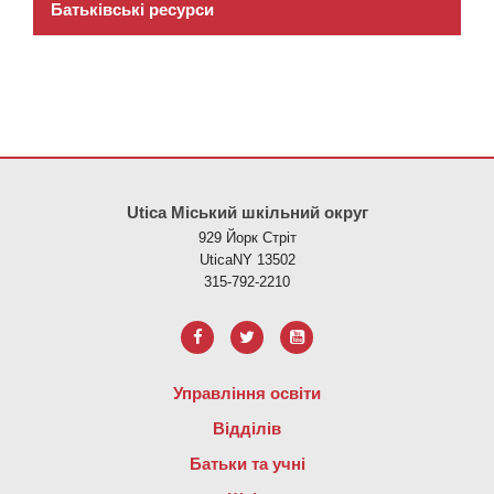
Батьківські ресурси
Цей сайт надає інформацію за допомогою PDF, перейдіть за ци
Utica Міський шкільний округ
929 Йорк Стріт
UticaNY 13502
315-792-2210
Управління освіти
Відділів
Батьки та учні