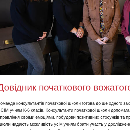
ому вікні)
Довідник початкового вожатог
оманда консультантів початкової школи готова до ще одного за
СІМ учням К-6 класів. Консультанти початкової школи допомага
правління своїми емоціями, побудови позитивних стосунків та п
коли надають можливість усім учням брати участь у дослідженні