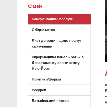
Сімей
(відкриється в нов
Консультаційні послуги
Обіднє меню
Лист до родин щодо послуг
харчування
Інформаційна панель батьків
Департаменту освіти штату
(відкриється в новому вікні)
Нью-Йорк
Політики/форми
К
Ресурси
В
у
Батьківський портал
ш