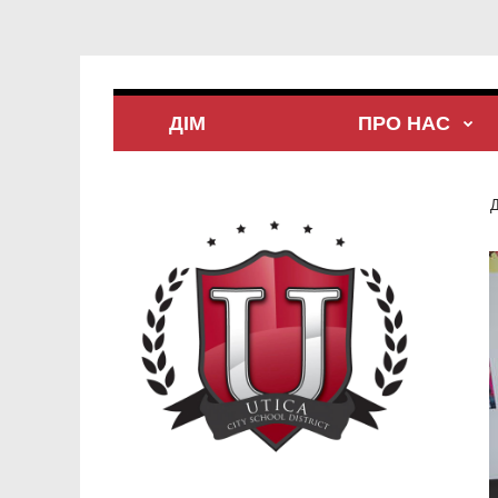
ДІМ
ПРО НАС
Д