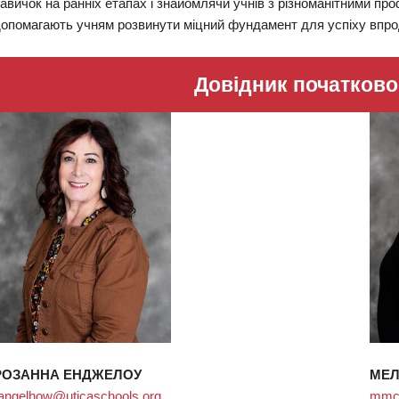
авичок на ранніх етапах і знайомлячи учнів з різноманітними пр
опомагають учням розвинути міцний фундамент для успіху впрод
Довідник початково
РОЗАННА ЕНДЖЕЛОУ
МЕЛ
angelhow@uticaschools.org
mmcc