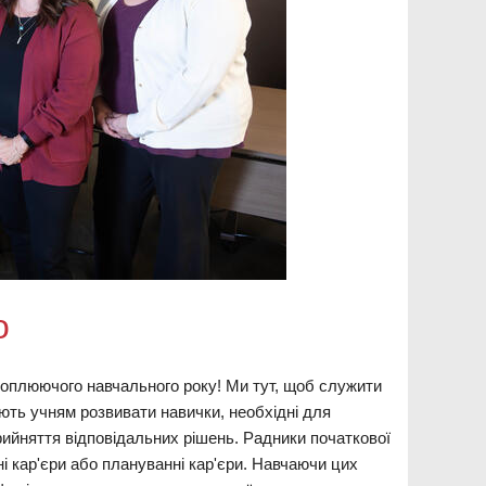
о
хоплюючого навчального року! Ми тут, щоб служити
ють учням розвивати навички, необхідні для
рийняття відповідальних рішень. Радники початкової
 кар'єри або плануванні кар'єри. Навчаючи цих