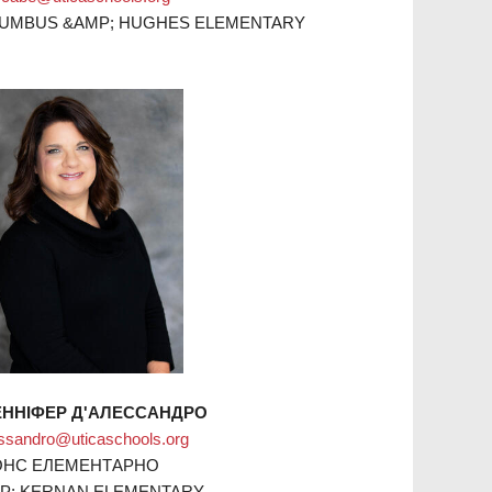
UMBUS &AMP; HUGHES ELEMENTARY
ННІФЕР Д'АЛЕССАНДРО
essandro@uticaschools.org
НС ЕЛЕМЕНТАРНО
P; KERNAN ELEMENTARY