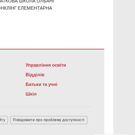
АТКОВА ШКОЛА ОЛБАНІ
ОНКЛІНГ ЕЛЕМЕНТАРНА
я Adobe Acrobat Reader DC
.
Управління освіти
Відділів
Батьки та учні
Шкіл
йту
Повідомити про проблему доступності