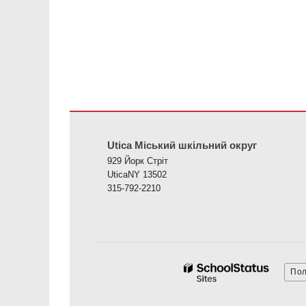
Цей сайт надає інформацію за допомогою PDF, перей
Utica Міський шкільний округ
929 Йорк Стріт
UticaNY 13502
315-792-2210
Пол