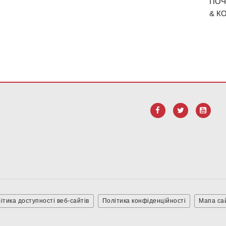
ПОЧ
& К
діть за цим посиланням, щоб
завантажити програмне забезпеченн
ітика доступності веб-сайтів
Політика конфіденційності
Мапа са