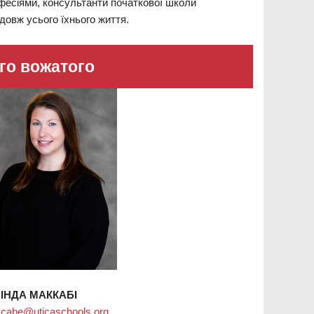
офесіями, консультанти початкової школи
овж усього їхнього життя.
го вожатого
ІНДА МАККАБІ
abe@uticaschools.org