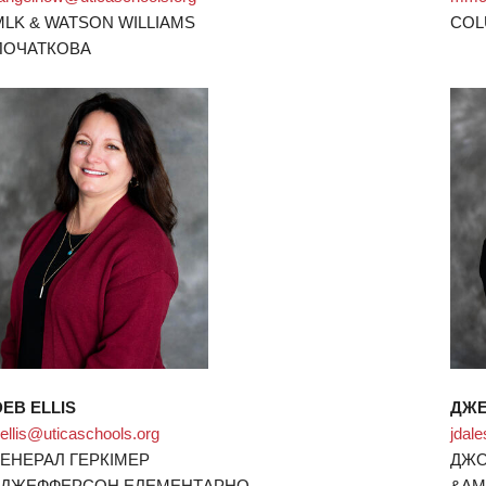
MLK & WATSON WILLIAMS
COL
ПОЧАТКОВА
DEB ELLIS
ДЖЕ
ellis@uticaschools.org
jdal
ГЕНЕРАЛ ГЕРКІМЕР
ДЖО
І ДЖЕФФЕРСОН ЕЛЕМЕНТАРНО
&AM