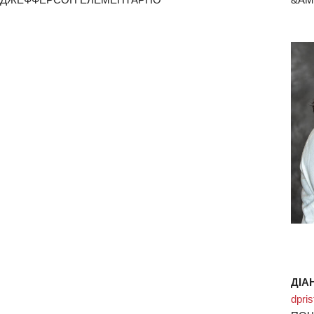
ДІА
dpri