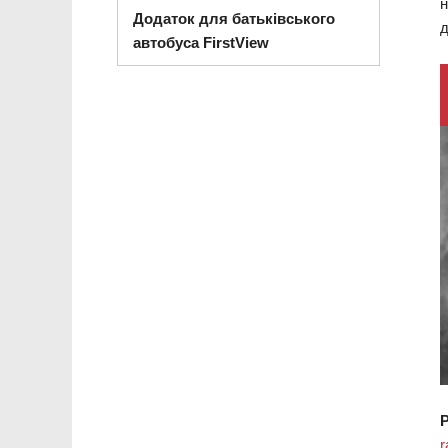
н
Додаток для батьківського
д
автобуса FirstView
r