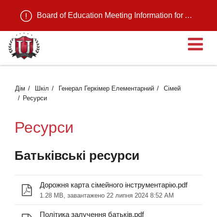
Board of Education Meeting Information for August 11, 2026
В
Дім
Шкіл
Генерал Геркімер Елементарний
Сімей
Ресурси
Ресурси
Батьківські ресурси
Дорожня карта сімейного інструментарію.pdf
1.28 MB, завантажено 22 липня 2024 8:52 AM
Політика залучення батьків.pdf