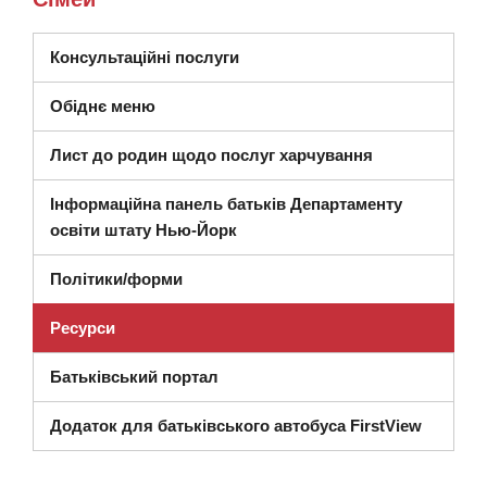
(відкриється в новому вікні)
Консультаційні послуги
Обіднє меню
Лист до родин щодо послуг харчування
Інформаційна панель батьків Департаменту
(відкриється в новому вікні)
освіти штату Нью-Йорк
Політики/форми
Ресурси
Батьківський портал
Додаток для батьківського автобуса FirstView