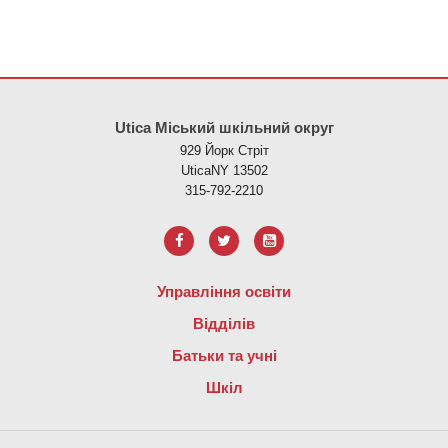
Цей сайт надає інформацію за допомогою PDF, перейдіть за ци
Utica Міський шкільний округ
929 Йорк Стріт
UticaNY 13502
315-792-2210
Управління освіти
Відділів
Батьки та учні
Шкіл