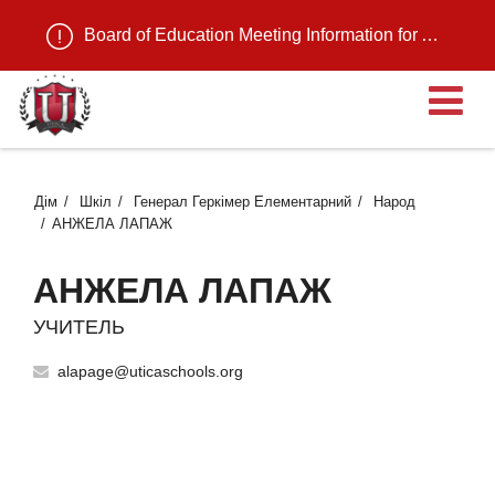
Board of Education Meeting Information for August 11, 2026
В
Дім
Шкіл
Генерал Геркімер Елементарний
Народ
АНЖЕЛА ЛАПАЖ
АНЖЕЛА ЛАПАЖ
УЧИТЕЛЬ
alapage@uticaschools.org