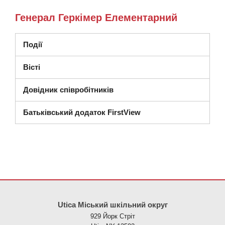
Генерал Геркімер Елементарний
Події
Вісті
Довідник співробітників
Батьківський додаток FirstView
Цей сайт надає інформацію за допомогою PDF, перейдіть за ци
Utica Міський шкільний округ
929 Йорк Стріт