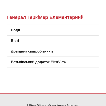
Генерал Геркімер Елементарний
Події
Вісті
Довідник співробітників
Батьківський додаток FirstView
Цей сайт надає інформацію за допомогою PDF, перейдіть за ци
Utica Міський шкільний округ