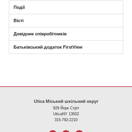
Події
Вісті
Довідник співробітників
Батьківський додаток FirstView
Цей сайт надає інформацію за допомогою PDF, перейдіть за ци
Utica Міський шкільний округ
929 Йорк Стріт
UticaNY 13502
315-792-2210