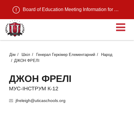
Board of Education Meeting Information for August 11, 2026
В
Дім
Шкіл
Генерал Геркімер Елементарний
Народ
ДЖОН ФРЕЛІ
ДЖОН ФРЕЛІ
МУС-ІНСТРУМ К-12
jfreleigh@uticaschools.org