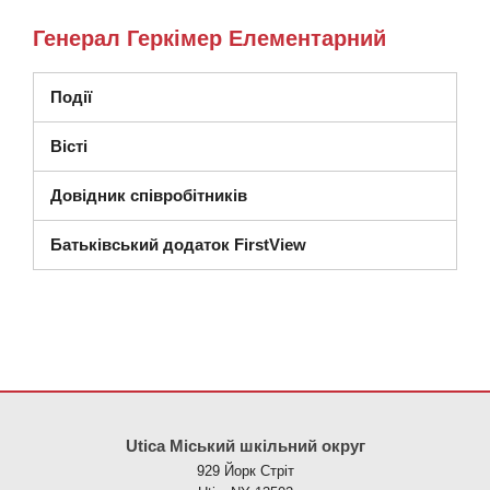
Генерал Геркімер Елементарний
Події
Вісті
Довідник співробітників
Батьківський додаток FirstView
Цей сайт надає інформацію за допомогою PDF, перейдіть за ци
Utica Міський шкільний округ
929 Йорк Стріт