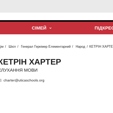
СІМЕЙ
ПІДКР
ім
Шкіл
Генерал Геркімер Елементарний
Народ
КЕТРІН ХАРТ
КЕТРІН ХАРТЕР
СЛУХАННЯ МОВИ
charter@uticaschools.org