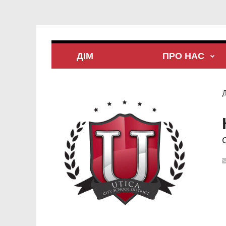
ДІМ
ПРО НАС
Д