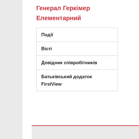
Генерал Геркімер
Елементарний
Події
Вісті
Довідник співробітників
Батьківський додаток
FirstView
Цей сайт надає інформацію за допомогою PDF, перей