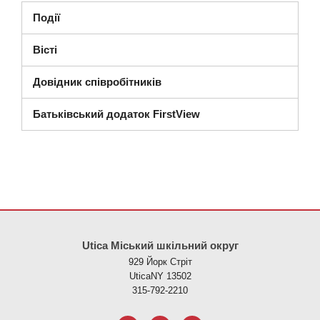
Події
Вісті
Довідник співробітників
Батьківський додаток FirstView
Цей сайт надає інформацію за допомогою PDF, перейдіть за ци
Utica Міський шкільний округ
929 Йорк Стріт
UticaNY 13502
315-792-2210