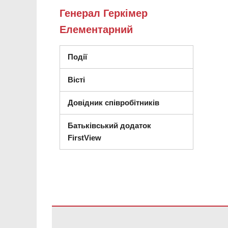
Генерал Геркімер
Елементарний
Події
Вісті
Довідник співробітників
Батьківський додаток
FirstView
Цей сайт надає інформацію за допомогою PDF, перей