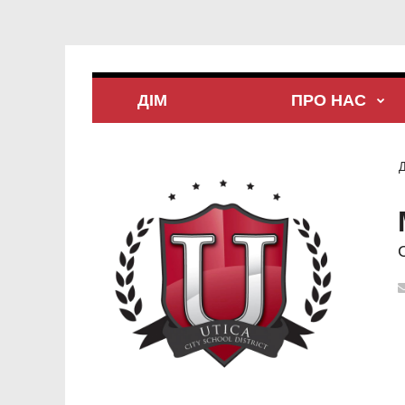
ДІМ
ПРО НАС
Д