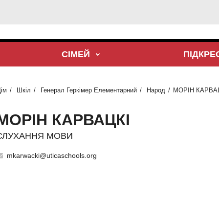
СІМЕЙ
ПІДКР
ім
Шкіл
Генерал Геркімер Елементарний
Народ
МОРІН КАРВА
МОРІН КАРВАЦКІ
СЛУХАННЯ МОВИ
mkarwacki@uticaschools.org