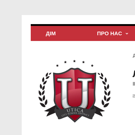
ДІМ
ПРО НАС
Д