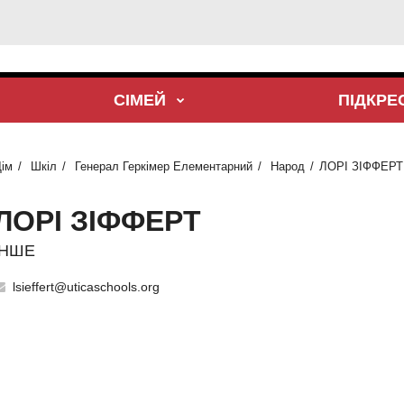
СІМЕЙ
ПІДКР
ім
Шкіл
Генерал Геркімер Елементарний
Народ
ЛОРІ ЗІФФЕРТ
ЛОРІ ЗІФФЕРТ
ІНШЕ
lsieffert@uticaschools.org