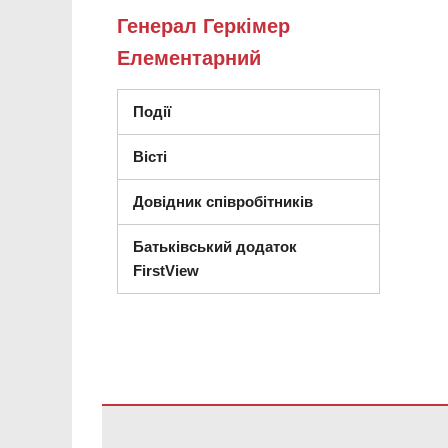
Генерал Геркімер
Елементарний
Події
Вісті
Довідник співробітників
Батьківський додаток
FirstView
Цей сайт надає інформацію за допомогою PDF, перей