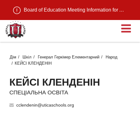
Board of Education Meeting Information for August 11, 2026
В
Дім
Шкіл
Генерал Геркімер Елементарний
Народ
КЕЙСІ КЛЕНДЕНІН
КЕЙСІ КЛЕНДЕНІН
СПЕЦІАЛЬНА ОСВІТА
cclendenin@uticaschools.org