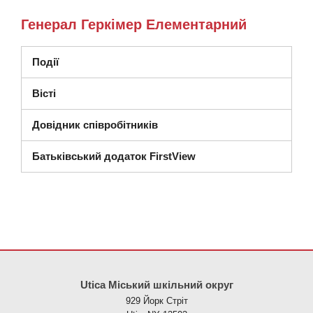
Генерал Геркімер Елементарний
Події
Вісті
Довідник співробітників
Батьківський додаток FirstView
Цей сайт надає інформацію за допомогою PDF, перейдіть за ци
Utica Міський шкільний округ
929 Йорк Стріт