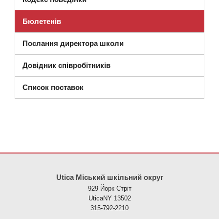
Бюлетенів
Послання директора школи
Довідник співробітників
(відкривається в новому вікні)
Список поставок
Цей сайт надає інформацію за допомогою PDF, перейдіть за ци
Utica Міський шкільний округ
929 Йорк Стріт
UticaNY 13502
315-792-2210