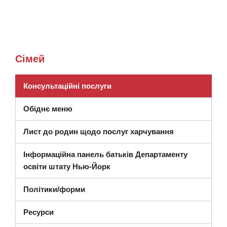
Сімей
(відкриється в новому вікні)
Консультаційні послуги
Обіднє меню
Лист до родин щодо послуг харчування
Інформаційна панель батьків Департаменту
(відкриється в новому вікні)
освіти штату Нью-Йорк
Політики/форми
Ресурси