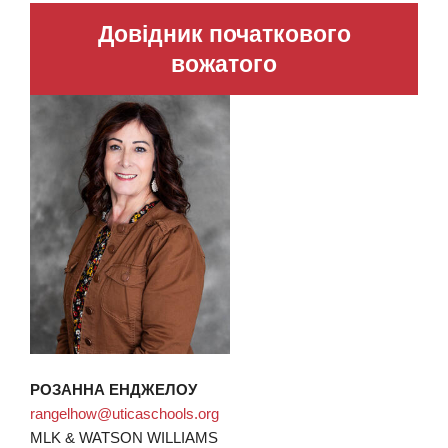
Довідник початкового
вожатого
РОЗАННА ЕНДЖЕЛОУ
rangelhow@uticaschools.org
MLK & WATSON WILLIAMS